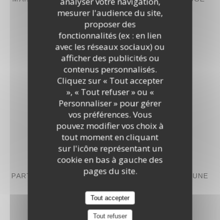
analyser votre navigation,
mesurer l'audience du site,
34,00 EUR
proposer des
fonctionnalités (ex : en lien
avec les réseaux sociaux) ou
ENTRECÔTE ET FRITES
afficher des publicités ou
35,00 EUR
contenus personnalisés.
Cliquez sur « Tout accepter
», « Tout refuser » ou «
Personnaliser » pour gérer
vos préférences. Vous
pouvez modifier vos choix à
Dessert
tout moment en cliquant
sur l'icône représentant un
cookie en bas à gauche des
COOKIE GÉANT AUX TROIS CHOCOLATS À
pages du site.
PARTAGER ACCOMPAGNÉ D’UN PRALINÉ ET D’UNE
BOULE DE GLACE VANILLE
Tout accepter
12,00 EUR
Tout refuser