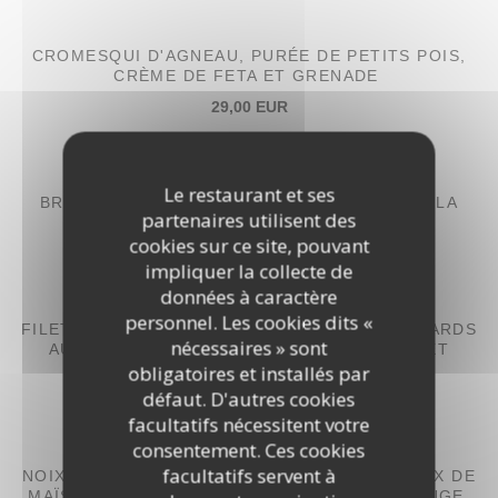
CROMESQUI D'AGNEAU, PURÉE DE PETITS POIS,
CRÈME DE FETA ET GRENADE
29,00 EUR
PAVÉ DE SAUMON, PURÉE DE BROCOLIS,
Le restaurant et ses
BROCCOLINIS RÔTIS, SAUCE GREMOLATA À LA
partenaires utilisent des
PISTACHE
cookies sur ce site, pouvant
30,00 EUR
impliquer la collecte de
données à caractère
personnel. Les cookies dits «
FILET DE BAR AUX AMANDES, TOMBÉE D'ÉPINARDS
nécessaires » sont
AU CITRON CONFIT CONDIMENT AIL NOIR ET
BISQUE CRÉMEUSE
obligatoires et installés par
défaut. D'autres cookies
30,00 EUR
facultatifs nécessitent votre
consentement. Ces cookies
facultatifs servent à
NOIX DE SAINT-JACQUES SNACKÉES, CRÉMEUX DE
MAÏS, POPCORN SALÉ ET ÉMULSION À LA SAUGE