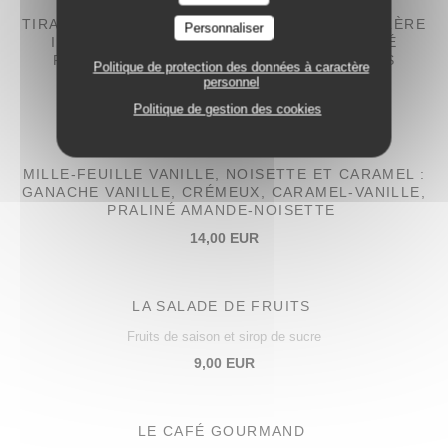
TIRAMISU PISTACHE-FRAISE : BISCUITS CUILLÈRE
Personnaliser
IMBIBÉS D’UN COULIS DE FRAISE, PRALINÉ
PISTACHE ET COULIS DE FRAISE, FRAISES
Politique de protection des données à caractère
FRAÎCHES ET CRÈME MASCARPONE
personnel
14,00 EUR
Politique de gestion des cookies
MILLE-FEUILLE VANILLE, NOISETTE ET CARAMEL :
GANACHE VANILLE, CRÉMEUX, CARAMEL-VANILLE,
PRALINÉ AMANDE-NOISETTE
14,00 EUR
LA SALADE DE FRUITS
Fruits de saison et sirop de sucre
9,00 EUR
LE CAFÉ GOURMAND