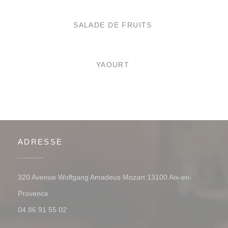
SALADE DE FRUITS
YAOURT
ADRESSE
320 Avenue Wolfgang Amadeus Mozart 13100 Aix-en-
((ouvre une nouvelle fenêtre))
Provence
04 86 91 55 02