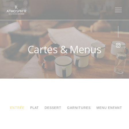
Personnalisation de vos choix en matière de cookies
Cartes & Menus
Inst
ENTRÉE
PLAT
DESSERT
GARNITURES
MENU ENFANT