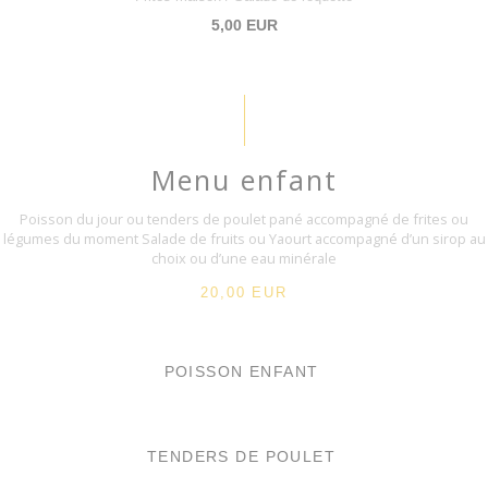
5,00 EUR
Menu enfant
Poisson du jour ou tenders de poulet pané accompagné de frites ou
légumes du moment Salade de fruits ou Yaourt accompagné d’un sirop au
choix ou d’une eau minérale
20,00 EUR
POISSON ENFANT
TENDERS DE POULET