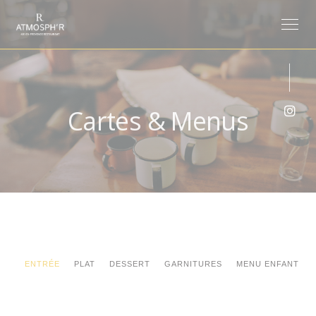
Personnalisation de vos choix en matière de cookies
Cartes & Menus
Inst
ENTRÉE
PLAT
DESSERT
GARNITURES
MENU ENFANT