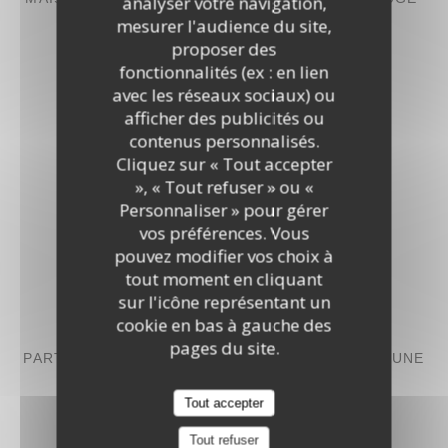
analyser votre navigation,
mesurer l'audience du site,
34,00 EUR
proposer des
fonctionnalités (ex : en lien
avec les réseaux sociaux) ou
ENTRECÔTE ET FRITES
afficher des publicités ou
35,00 EUR
contenus personnalisés.
Cliquez sur « Tout accepter
», « Tout refuser » ou «
Personnaliser » pour gérer
vos préférences. Vous
pouvez modifier vos choix à
Dessert
tout moment en cliquant
sur l'icône représentant un
cookie en bas à gauche des
COOKIE GÉANT AUX TROIS CHOCOLATS À
pages du site.
PARTAGER ACCOMPAGNÉ D’UN PRALINÉ ET D’UNE
BOULE DE GLACE VANILLE
Tout accepter
12,00 EUR
Tout refuser