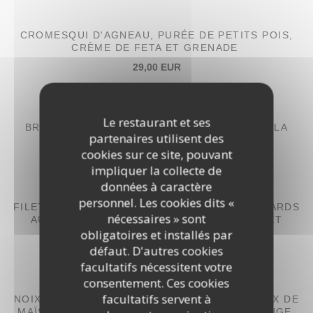
CROMESQUI D'AGNEAU, PURÉE DE PETITS POIS,
CRÈME DE FETA ET GRENADE
29,00 EUR
PAVÉ DE SAUMON, PURÉE DE BROCOLIS,
Le restaurant et ses
BROCCOLINIS RÔTIS, SAUCE GREMOLATA À LA
partenaires utilisent des
PISTACHE
cookies sur ce site, pouvant
30,00 EUR
impliquer la collecte de
données à caractère
personnel. Les cookies dits «
FILET DE BAR AUX AMANDES, TOMBÉE D'ÉPINARDS
nécessaires » sont
AU CITRON CONFIT CONDIMENT AIL NOIR ET
BISQUE CRÉMEUSE
obligatoires et installés par
défaut. D'autres cookies
30,00 EUR
facultatifs nécessitent votre
consentement. Ces cookies
facultatifs servent à
NOIX DE SAINT-JACQUES SNACKÉES, CRÉMEUX DE
MAÏS, POPCORN SALÉ ET ÉMULSION À LA SAUGE