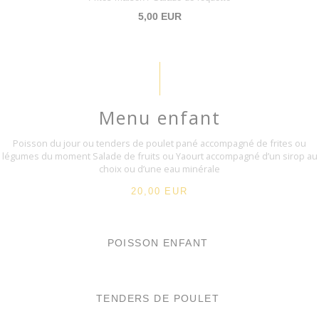
5,00 EUR
Menu enfant
Poisson du jour ou tenders de poulet pané accompagné de frites ou
légumes du moment Salade de fruits ou Yaourt accompagné d’un sirop au
choix ou d’une eau minérale
20,00 EUR
POISSON ENFANT
TENDERS DE POULET