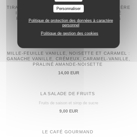
TIRAMISU PISTACHE-FRAISE : BISCUITS CUILLÈRE
Personnaliser
IMBIBÉS D’UN COULIS DE FRAISE, PRALINÉ
PISTACHE ET COULIS DE FRAISE, FRAISES
Politique de protection des données à caractère
FRAÎCHES ET CRÈME MASCARPONE
personnel
14,00 EUR
Politique de gestion des cookies
MILLE-FEUILLE VANILLE, NOISETTE ET CARAMEL :
GANACHE VANILLE, CRÉMEUX, CARAMEL-VANILLE,
PRALINÉ AMANDE-NOISETTE
14,00 EUR
LA SALADE DE FRUITS
Fruits de saison et sirop de sucre
9,00 EUR
LE CAFÉ GOURMAND