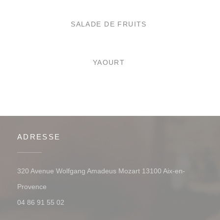
SALADE DE FRUITS
YAOURT
ADRESSE
320 Avenue Wolfgang Amadeus Mozart 13100 Aix-en-
((ouvre une nouvelle fenêtre))
Provence
04 86 91 55 02