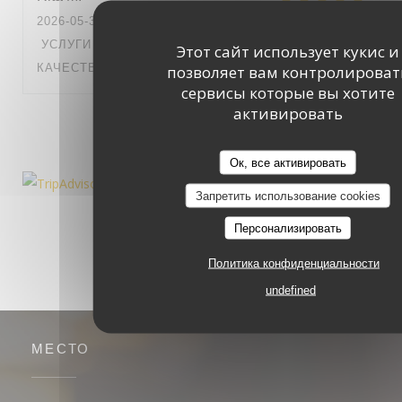
2026-05-31
- 12:15 - ГОСТИ 4
УСЛУГИ
:
5
/5
АТМОСФЕРА
:
4
/5
МЕНЮ
:
4
/5
ЦЕНА /
Этот сайт использует кукис и
КАЧЕСТВО
:
4
/5
позволяет вам контролироват
сервисы которые вы хотите
активировать
1
2
3
Ок, все активировать
Запретить использование cookies
Персонализировать
Политика конфиденциальности
undefined
МЕСТО