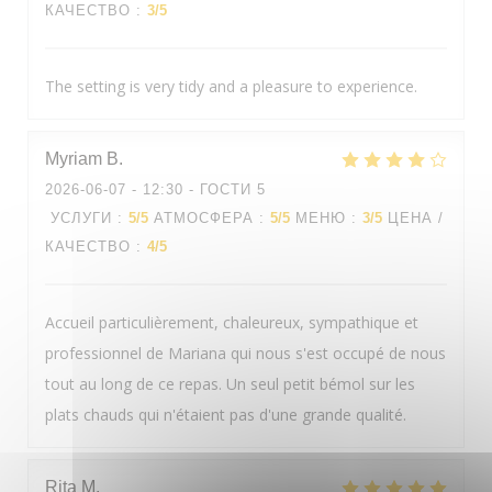
КАЧЕСТВО
:
3
/5
The setting is very tidy and a pleasure to experience.
Myriam
B
2026-06-07
- 12:30 - ГОСТИ 5
УСЛУГИ
:
5
/5
АТМОСФЕРА
:
5
/5
МЕНЮ
:
3
/5
ЦЕНА /
КАЧЕСТВО
:
4
/5
Accueil particulièrement, chaleureux, sympathique et
professionnel de Mariana qui nous s'est occupé de nous
tout au long de ce repas. Un seul petit bémol sur les
plats chauds qui n'étaient pas d'une grande qualité.
Rita
M