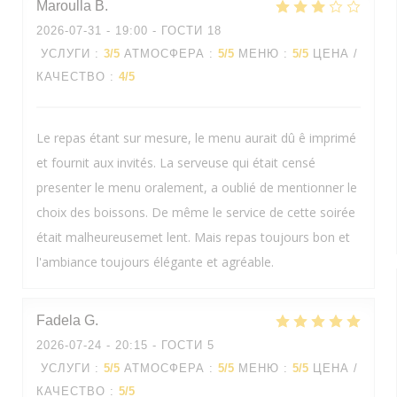
Maroulla
B
2026-07-31
- 19:00 - ГОСТИ 18
УСЛУГИ
:
3
/5
АТМОСФЕРА
:
5
/5
МЕНЮ
:
5
/5
ЦЕНА /
КАЧЕСТВО
:
4
/5
Le repas étant sur mesure, le menu aurait dû ê imprimé
et fournit aux invités. La serveuse qui était censé
presenter le menu oralement, a oublié de mentionner le
choix des boissons. De même le service de cette soirée
était malheureusemet lent. Mais repas toujours bon et
l'ambiance toujours élégante et agréable.
Fadela
G
2026-07-24
- 20:15 - ГОСТИ 5
УСЛУГИ
:
5
/5
АТМОСФЕРА
:
5
/5
МЕНЮ
:
5
/5
ЦЕНА /
КАЧЕСТВО
:
5
/5