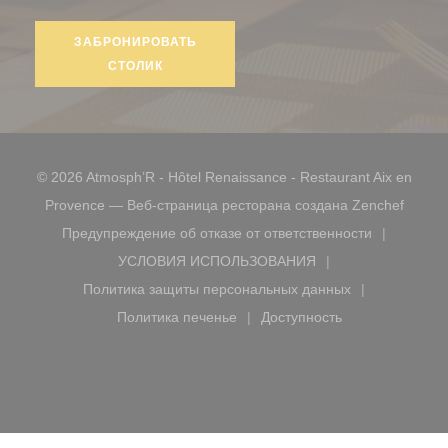
ЗАБРОНИРОВАТЬ
СТОЛИК
© 2026 Atmosph’R - Hôtel Renaissance - Restaurant Aix en
((откр
Provence — Веб-страница ресторана создана
Zenchef
Предупреждение об отказе от ответственности
((открывается в новом окне))
УСЛОВИЯ ИСПОЛЬЗОВАНИЯ
((открывается в новом окне))
Политика защиты персональных данных
((открывается в новом окне))
Политика печенье
Доступность
((открывается в новом окне))
((открывается в новом