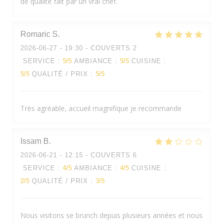
de qualité fait par un vrai chef.
Romaric
S
2026-06-27
- 19:30 - COUVERTS 2
SERVICE
:
5
/5
AMBIANCE
:
5
/5
CUISINE
:
5
/5
QUALITÉ / PRIX
:
5
/5
Très agréable, accueil magnifique je recommande
Issam
B
2026-06-21
- 12:15 - COUVERTS 6
SERVICE
:
4
/5
AMBIANCE
:
4
/5
CUISINE
:
2
/5
QUALITÉ / PRIX
:
3
/5
Nous visitons se brunch depuis plusieurs années et nous