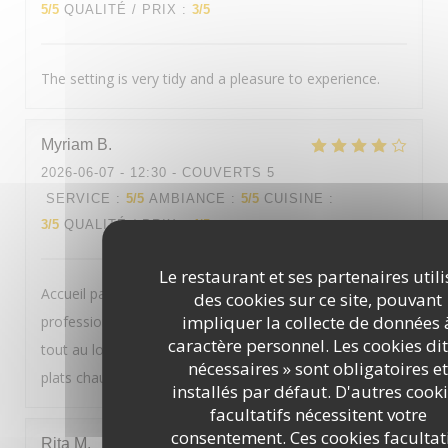
5
/5
QUALITÉ / PRIX
:
3
/5
The setting is very tidy and a pleasure to experience.
Myriam
B
2026-06-07
- 12:30 - COUVERTS 5
SERVICE
:
5
/5
AMBIANCE
:
5
/5
CUISINE
:
3
/5
QUALITÉ / PRIX
:
4
/5
Le restaurant et ses partenaires utili
Accueil particulièrement, chaleureux, sympathique et
des cookies sur ce site, pouvant
impliquer la collecte de données 
professionnel de Mariana qui nous s'est occupé de nous
caractère personnel. Les cookies dit
tout au long de ce repas. Un seul petit bémol sur les
nécessaires » sont obligatoires et
plats chauds qui n'étaient pas d'une grande qualité.
installés par défaut. D'autres cook
facultatifs nécessitent votre
consentement. Ces cookies facultat
Rita
M