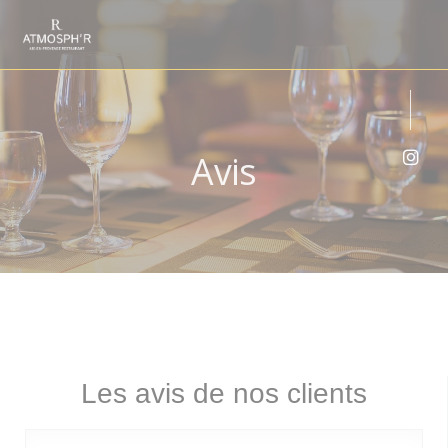
Personnalisation de vos choix en matière de cookies
Avis
Inst
Les avis de nos clients