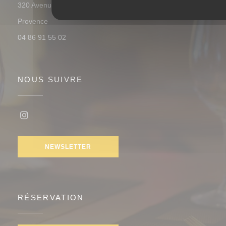
320 Avenue Wolfgang Amadeus Mozart 13100 Aix-en-
((ouvre une nouvelle fenêtre))
Provence
04 86 91 55 02
NOUS SUIVRE
Instagram ((ouvre une nouvelle fenêtre))
NEWSLETTER
RÉSERVATION