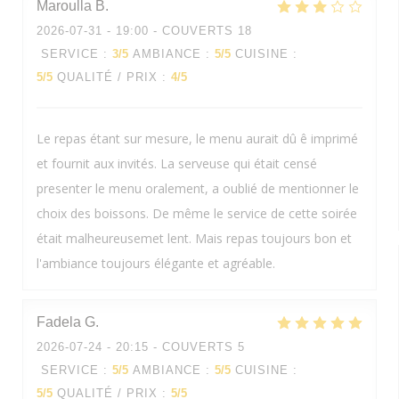
Maroulla
B
2026-07-31
- 19:00 - COUVERTS 18
SERVICE
:
3
/5
AMBIANCE
:
5
/5
CUISINE
:
5
/5
QUALITÉ / PRIX
:
4
/5
Le repas étant sur mesure, le menu aurait dû ê imprimé
et fournit aux invités. La serveuse qui était censé
presenter le menu oralement, a oublié de mentionner le
choix des boissons. De même le service de cette soirée
était malheureusemet lent. Mais repas toujours bon et
l'ambiance toujours élégante et agréable.
Fadela
G
2026-07-24
- 20:15 - COUVERTS 5
SERVICE
:
5
/5
AMBIANCE
:
5
/5
CUISINE
:
5
/5
QUALITÉ / PRIX
:
5
/5