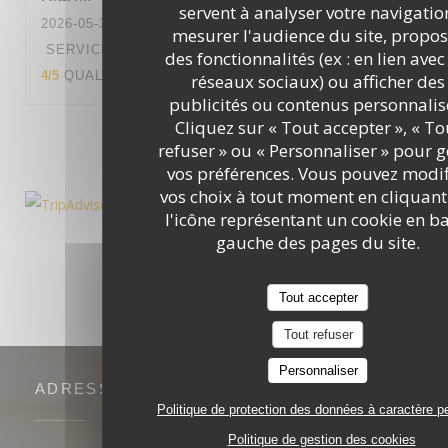
servent à analyser votre navigatio
2026-05-31
- 12:15 - COUVERTS 4
mesurer l'audience du site, propos
SERVICE
:
5
/5
AMBIANCE
:
4
/5
CUISINE
:
des fonctionnalités (ex : en lien avec
4
/5
QUALITÉ / PRIX
:
4
/5
réseaux sociaux) ou afficher des
publicités ou contenus personnalis
Cliquez sur « Tout accepter », « To
1
2
3
refuser » ou « Personnaliser » pour g
vos préférences. Vous pouvez modif
vos choix à tout moment en cliquant
l'icône représentant un cookie en ba
gauche des pages du site.
Tout accepter
Tout refuser
Personnaliser
ADRESSE
Politique de protection des données à caractère p
Politique de gestion des cookies