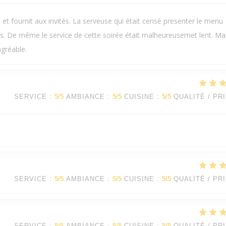
et fournit aux invités. La serveuse qui était censé presenter le menu
s. De même le service de cette soirée était malheureusemet lent. Ma
agréable.
SERVICE
:
5
/5
AMBIANCE
:
5
/5
CUISINE
:
5
/5
QUALITÉ / PR
SERVICE
:
5
/5
AMBIANCE
:
5
/5
CUISINE
:
5
/5
QUALITÉ / PR
SERVICE
:
5
/5
AMBIANCE
:
5
/5
CUISINE
:
5
/5
QUALITÉ / PR