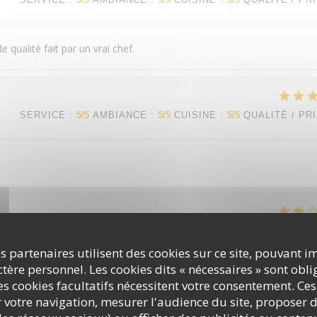
 qualité fait par un vrai chef.
SERVICE
:
5
/5
AMBIANCE
:
5
/5
CUISINE
:
5
/5
QUALITÉ / PR
SERVICE
:
4
/5
AMBIANCE
:
4
/5
CUISINE
:
2
/5
QUALITÉ / PR
s partenaires utilisent des cookies sur ce site, pouvant i
ère personnel. Les cookies dits « nécessaires » sont oblig
s avons été extrêmement déçus par la qualité des aliments la qualité 
s cookies facultatifs nécessitent votre consentement. Ces
éci.
r votre navigation, mesurer l'audience du site, proposer d