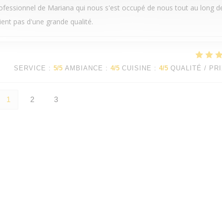
rofessionnel de Mariana qui nous s'est occupé de nous tout au long d
ient pas d'une grande qualité.
SERVICE
:
5
/5
AMBIANCE
:
4
/5
CUISINE
:
4
/5
QUALITÉ / PR
1
2
3