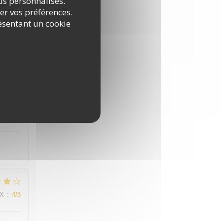
nus personnalisés.
rer vos préférences.
ésentant un cookie
IX
:
4
/5
IX
:
3
/5
IX
:
4
/5