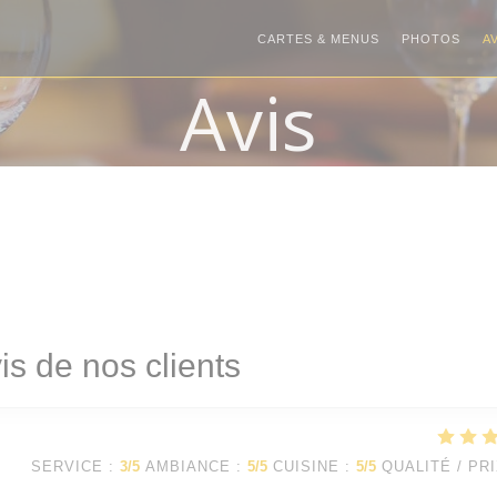
CARTES & MENUS
PHOTOS
A
Avis
is de nos clients
SERVICE
:
3
/5
AMBIANCE
:
5
/5
CUISINE
:
5
/5
QUALITÉ / PR