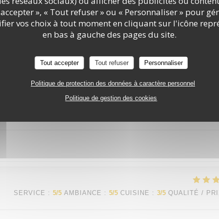
c les réseaux sociaux) ou afficher des publicités ou conte
accepter », « Tout refuser » ou « Personnaliser » pour gé
ier vos choix à tout moment en cliquant sur l'icône repr
en bas à gauche des pages du site.
SERVICE
:
5
/5
AMBIANCE
:
5
/5
CUISINE
:
5
/5
QUALITÉ / PR
Tout accepter
Tout refuser
Personnaliser
mpathique professionnel
Politique de protection des données à caractère personnel
Politique de gestion des cookies
SERVICE
:
5
/5
AMBIANCE
:
5
/5
CUISINE
:
5
/5
QUALITÉ / PR
SERVICE
:
5
/5
AMBIANCE
:
5
/5
CUISINE
:
3
/5
QUALITÉ / PR