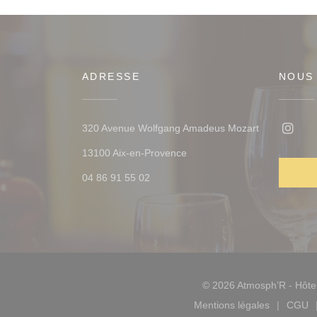
ADRESSE
NOUS
320 Avenue Wolfgang Amadeus Mozart
Insta
((ouvre une nouvelle fenêtre)
13100 Aix-en-Provence
04 86 91 55 02
© 2026 Atmosph’R - Hôtel
Mentions légales
CGU
((ouvre une nouve
((