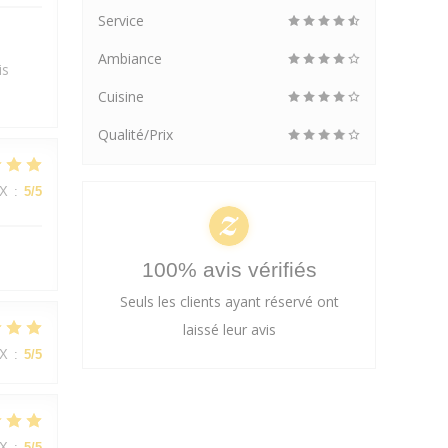
Service
Ambiance
is
Cuisine
Qualité/Prix
IX
:
5
/5
100% avis vérifiés
Seuls les clients ayant réservé ont
laissé leur avis
IX
:
5
/5
IX
:
5
/5