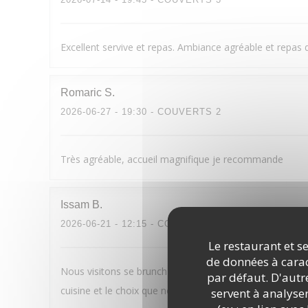
Excellent servive et repas. Ambiance agréable et repas de
Romaric
S
2026-06-27
- 19:30 - COUVERTS 2
Très agréable, accueil magnifique je recommande
Issam
B
2026-06-21
- 12:15 - COUVERTS 6
Le restaurant et se
de données à caract
Nous visitons se brunch depuis plusieurs années et nou
par défaut. D'autre
cuisine et le choix que nous connaissions et qui sait rétr
servent à analyse