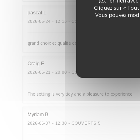
(ex : en lien ave
Cliquez sur « Tout 
pascal
L
Vous pouvez modif
2026-06-24
- 12:15 - COUVERTS 4
grand choix et qualité des plats et cocktails accueil sy
Craig
F
2026-06-21
- 20:00 - COUVERTS 2
The setting is very tidy and a pleasure to experience.
Myriam
B
2026-06-07
- 12:30 - COUVERTS 5