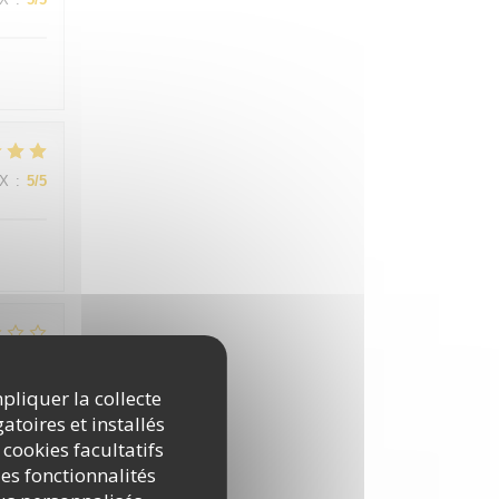
IX
:
5
/5
IX
:
3
/5
mpliquer la collecte
atoires et installés
de la
 cookies facultatifs
es fonctionnalités