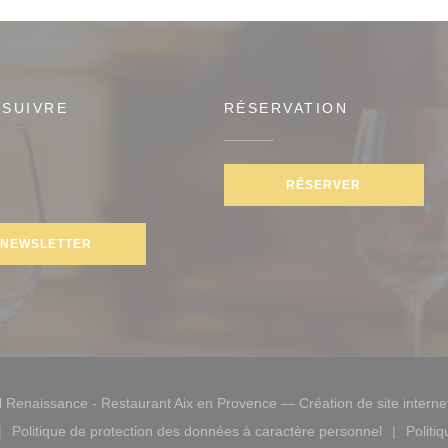
 SUIVRE
RÉSERVATION
RÉSERVER
gram ((ouvre une nouvelle fenêtre))
)
NEWSLETTER
 Renaissance - Restaurant Aix en Provence — Création de site interne
Politique de protection des données à caractère personnel
Politi
lle fenêtre))
ouvre une nouvelle fenêtre))
((ouvre une nouvelle fenêtre))