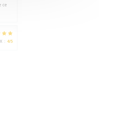
e ce
IX
:
4
/5