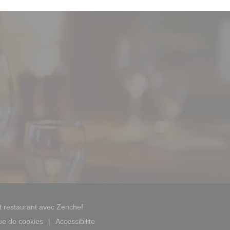
((ouvre une nouvelle fenêtre))
t restaurant avec
Zenchef
que de cookies
Accessibilite
((ouvre une nouvelle fenêtre))
((ouvre une nouvelle fenêtre))