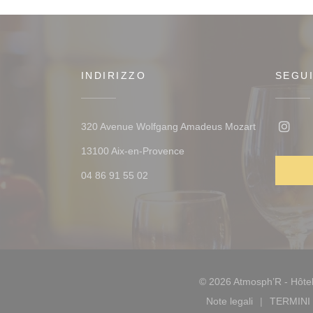
INDIRIZZO
SEGUI
320 Avenue Wolfgang Amadeus Mozart
Insta
((apre una nuova finestra))
13100 Aix-en-Provence
04 86 91 55 02
© 2026 Atmosph’R - Hôtel
Note legali
TERMINI 
((apre una nuova 