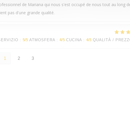
rofessionnel de Mariana qui nous s'est occupé de nous tout au long d
ient pas d'une grande qualité.
SERVIZIO
:
5
/5
ATMOSFERA
:
4
/5
CUCINA
:
4
/5
QUALITÀ / PREZ
1
2
3