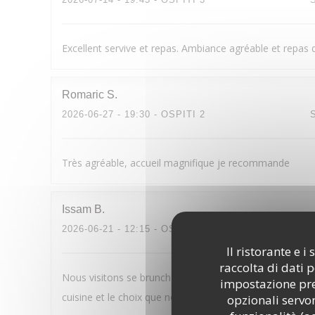
Excellent servive et repas. Ambiance agréable et repas de
Romaric
S
2026-06-27
- 19:30 - OSPITI 2
Très agréable, accueil magnifique je recommande
Issam
B
2026-06-21
- 12:15 - OSPITI 6
Il ristorante e 
raccolta di dati 
Nous visitons se brunch depuis plusieurs années et nou
impostazione pred
cuisine et le choix que nous connaissions et qui sait rétr
opzionali servon