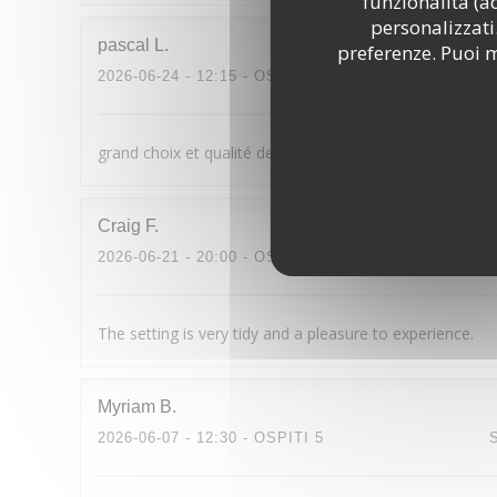
funzionalità (a
personalizzati.
pascal
L
preferenze. Puoi m
2026-06-24
- 12:15 - OSPITI 4
grand choix et qualité des plats et cocktails accueil sy
Craig
F
2026-06-21
- 20:00 - OSPITI 2
The setting is very tidy and a pleasure to experience.
Myriam
B
2026-06-07
- 12:30 - OSPITI 5