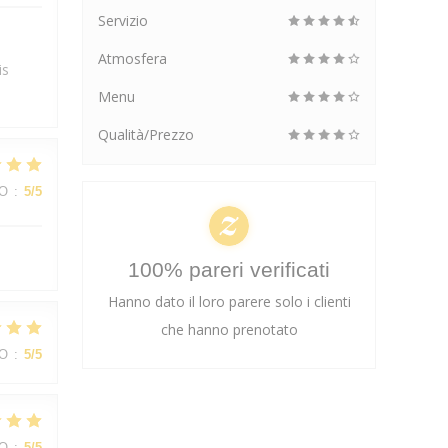
Servizio
Atmosfera
is
Menu
Qualità/Prezzo
ZO
:
5
/5
100% pareri verificati
Hanno dato il loro parere solo i clienti
che hanno prenotato
ZO
:
5
/5
ZO
:
5
/5