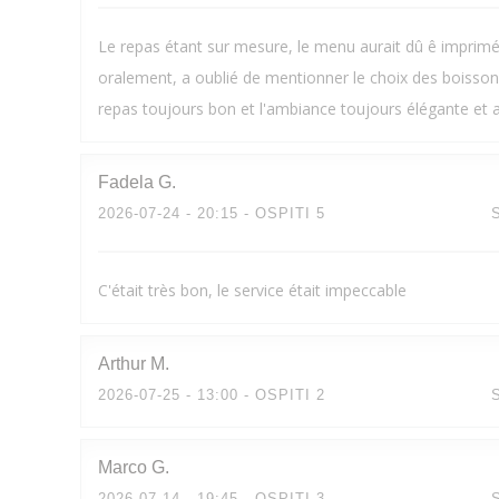
Le repas étant sur mesure, le menu aurait dû ê imprimé 
oralement, a oublié de mentionner le choix des boisson
repas toujours bon et l'ambiance toujours élégante et 
Fadela
G
2026-07-24
- 20:15 - OSPITI 5
C'était très bon, le service était impeccable
Arthur
M
2026-07-25
- 13:00 - OSPITI 2
Marco
G
2026-07-14
- 19:45 - OSPITI 3