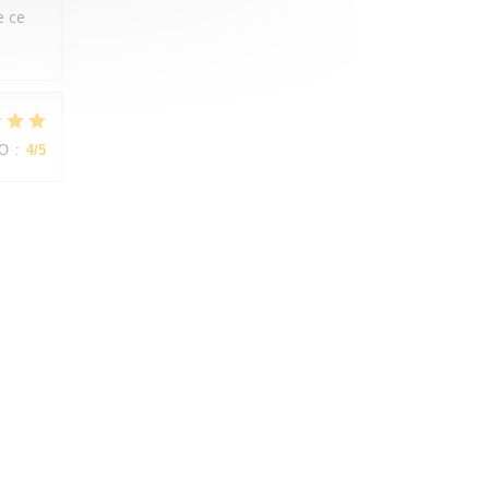
e ce
ZO
:
4
/5