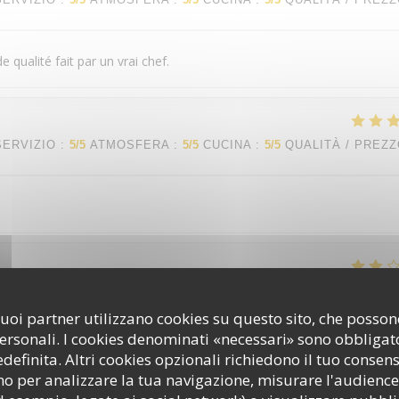
 qualité fait par un vrai chef.
SERVIZIO
:
5
/5
ATMOSFERA
:
5
/5
CUCINA
:
5
/5
QUALITÀ / PREZ
SERVIZIO
:
4
/5
ATMOSFERA
:
4
/5
CUCINA
:
2
/5
QUALITÀ / PREZ
i suoi partner utilizzano cookies su questo sito, che poss
personali. I cookies denominati «necessari» sono obbligator
s avons été extrêmement déçus par la qualité des aliments la qualité 
efinita. Altri cookies opzionali richiedono il tuo consen
éci.
o per analizzare la tua navigazione, misurare l'audience 