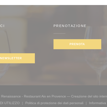
CI
PRENOTAZIONE
PRENOTA
gram ((apre una nuova finestra))
NEWSLETTER
 Renaissance - Restaurant Aix en Provence — Creazione del sito intern
DI UTILIZZO
Politica di protezione dei dati personali
Informativa 
finestra))
((apre una nuova finestra))
((apre una nuova finestra))