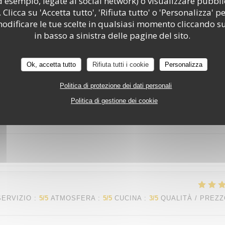
d esempio, legate ai social network) o visualizzare pubbli
 Clicca su 'Accetta tutto', 'Rifiuta tutto' o 'Personalizza' pe
odificare le tue scelte in qualsiasi momento cliccando su
in basso a sinistra delle pagine del sito.
SERVIZIO
:
5
/5
ATMOSFERA
:
5
/5
CUCINA
:
5
/5
QUALITÀ / PREZ
Ok, accetta tutto
Rifiuta tutti i cookie
Personalizza
mpathique professionnel
Politica di protezione dei dati personali
Politica di gestione dei cookie
SERVIZIO
:
5
/5
ATMOSFERA
:
5
/5
CUCINA
:
5
/5
QUALITÀ / PREZ
SERVIZIO
:
5
/5
ATMOSFERA
:
5
/5
CUCINA
:
3
/5
QUALITÀ / PREZ