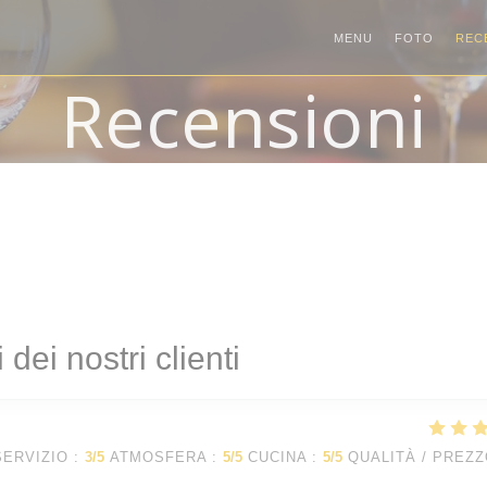
MENU
FOTO
REC
Recensioni
i dei nostri clienti
SERVIZIO
:
3
/5
ATMOSFERA
:
5
/5
CUCINA
:
5
/5
QUALITÀ / PREZ