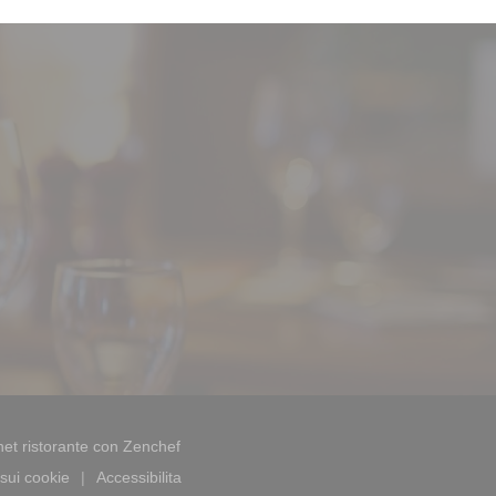
((apre una nuova finestra))
et ristorante con
Zenchef
sui cookie
Accessibilita
((apre una nuova finestra))
((apre una nuova finestra))