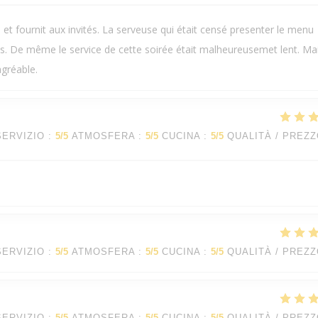
et fournit aux invités. La serveuse qui était censé presenter le menu
s. De même le service de cette soirée était malheureusemet lent. Ma
agréable.
SERVIZIO
:
5
/5
ATMOSFERA
:
5
/5
CUCINA
:
5
/5
QUALITÀ / PREZ
SERVIZIO
:
5
/5
ATMOSFERA
:
5
/5
CUCINA
:
5
/5
QUALITÀ / PREZ
SERVIZIO
:
5
/5
ATMOSFERA
:
5
/5
CUCINA
:
5
/5
QUALITÀ / PREZ