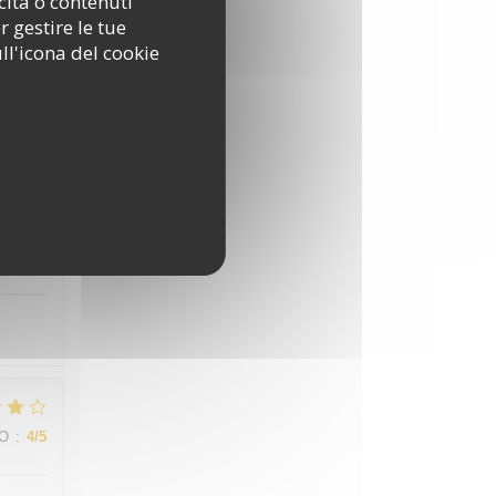
cità o contenuti
r gestire le tue
ll'icona del cookie
ZO
:
4
/5
ZO
:
3
/5
ZO
:
4
/5