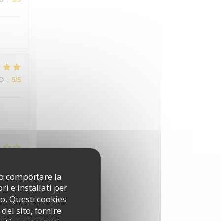
ZO
:
5
/5
ZO
:
3
/5
ono comportare la
i e installati per
de la
so. Questi cookies
del sito, fornire