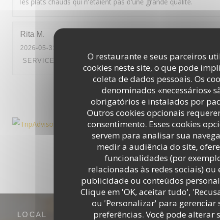
les plats chauds qui n'étaient pas d'une grande qualité.
Rita
M
2026-05-31
- 12:15 - GUESTS 4
O restaurante e seus parceiros ut
SERVICE
:
5
/5
AMBIENCE
:
4
/5
MENU
:
4
/5
QUALITY_PRI
cookies neste site, o que pode impl
coleta de dados pessoais. Os coo
denominados «necessários» s
1
2
3
obrigatórios e instalados por pa
Outros cookies opcionais requer
consentimento. Esses cookies opc
servem para analisar sua navega
medir a audiência do site, ofer
funcionalidades (por exemplo
relacionadas às redes sociais) ou 
publicidade ou conteúdos personal
Clique em 'OK, aceitar tudo', 'Recus
ou 'Personalizar' para gerenciar
preferências. Você pode alterar 
LOCAL