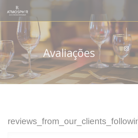
Painel de Gerenciamento de Cookies
Avaliações
Inst
reviews_from_our_clients_follow