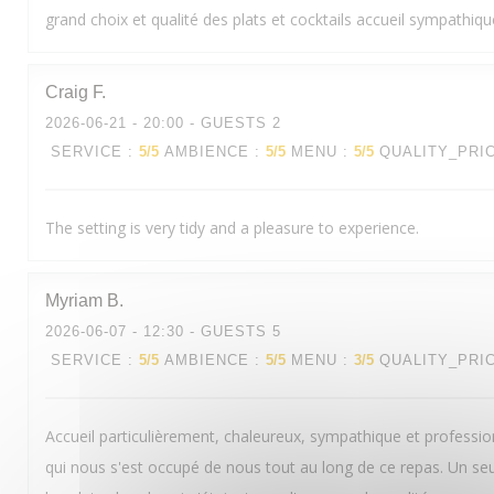
grand choix et qualité des plats et cocktails accueil sympathiq
Craig
F
2026-06-21
- 20:00 - GUESTS 2
SERVICE
:
5
/5
AMBIENCE
:
5
/5
MENU
:
5
/5
QUALITY_PRI
The setting is very tidy and a pleasure to experience.
Myriam
B
2026-06-07
- 12:30 - GUESTS 5
SERVICE
:
5
/5
AMBIENCE
:
5
/5
MENU
:
3
/5
QUALITY_PRI
Accueil particulièrement, chaleureux, sympathique et professi
qui nous s'est occupé de nous tout au long de ce repas. Un seu