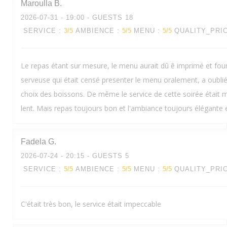
Maroulla
B
2026-07-31
- 19:00 - GUESTS 18
SERVICE
:
3
/5
AMBIENCE
:
5
/5
MENU
:
5
/5
QUALITY_PRI
Le repas étant sur mesure, le menu aurait dû ê imprimé et fourn
serveuse qui était censé presenter le menu oralement, a oubli
choix des boissons. De même le service de cette soirée était
lent. Mais repas toujours bon et l'ambiance toujours élégante 
Fadela
G
2026-07-24
- 20:15 - GUESTS 5
SERVICE
:
5
/5
AMBIENCE
:
5
/5
MENU
:
5
/5
QUALITY_PRI
C'était très bon, le service était impeccable