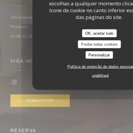
escolhas a qualquer momento clic
ícone de cookie no canto inferior e
das páginas do site.
320 Avenue Wolfgang Amadeus Mozart 13100 Aix-en-
((abre numa nova janela))
Provence
OK, aceitar tudo
04 86 91 55 02
Proíbe todos cookies
Personalizar
SIGA-NOS
Política de proteção de dados pessoa
undefined
Instagram ((abre numa nova janela))
NEWSLETTER
RESERVA